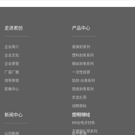
走进君创
产品中心
企业简介
高保封系列
企业文化
塑料封条系列
企业荣誉
钢丝封条系列
厂容厂貌
一次性挂锁
领导参观
铅封-仪表系列
影像中心
铁皮封条系列
尼龙扎带
动物耳标
新闻中心
应用领域
塑料容器
RFID电子封条
不锈钢扎带系列
公司新闻
航空航海