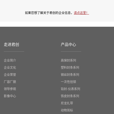
如果您想了解关于君创的企业信息，
请点这里！
走进君创
产品中心
企业简介
高保封系列
企业文化
塑料封条系列
企业荣誉
钢丝封条系列
厂容厂貌
一次性挂锁
领导参观
铅封-仪表系列
影像中心
铁皮封条系列
尼龙扎带
动物耳标