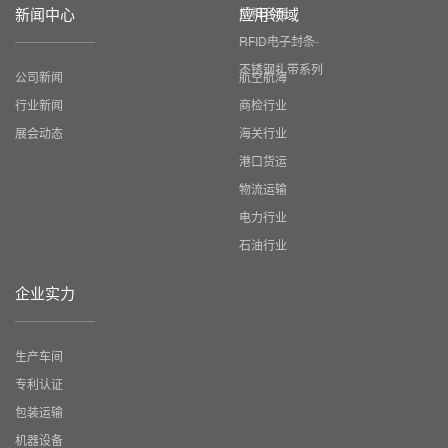
新闻中心
应用领域
塑料容器
RFID电子封条
不锈钢扎带系列
公司新闻
航空航海
行业新闻
商检行业
展会动态
海关行业
港口货运
物流运输
电力行业
石油行业
企业实力
生产车间
专利认证
包装运输
机器设备